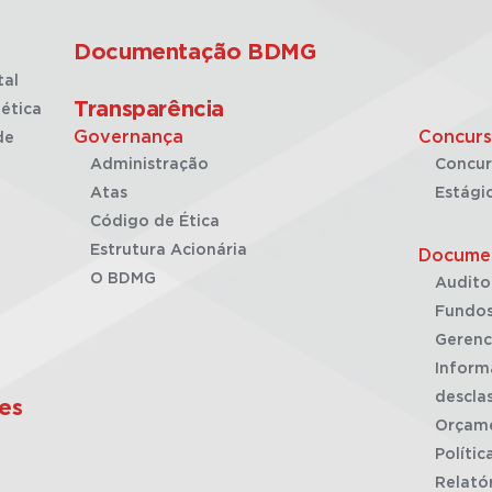
Documentação BDMG
tal
Transparência
ética
Governança
Concurs
de
Administração
Concur
Atas
Estági
Código de Ética
Estrutura Acionária
Docume
O BDMG
Audito
Fundos
Gerenc
Inform
desclas
es
Orçam
Polític
Relató