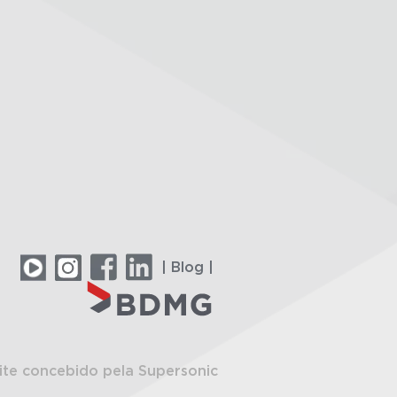
| Blog |
ite concebido pela Supersonic