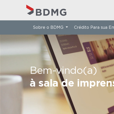
Sobre o BDMG
Crédito Para sua 
Bem-vindo(a)
à sala de impre