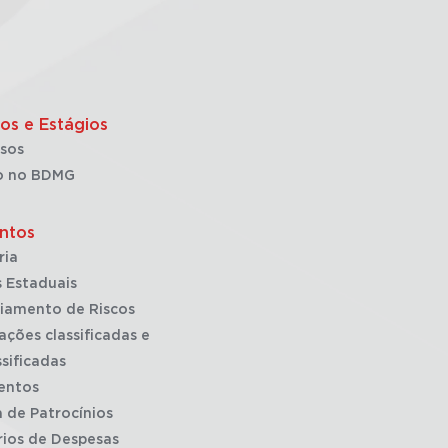
os e Estágios
sos
o no BDMG
ntos
ria
 Estaduais
iamento de Riscos
ações classificadas e
sificadas
entos
a de Patrocínios
rios de Despesas