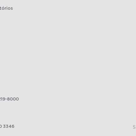
tórios
219-8000
0 3346
S