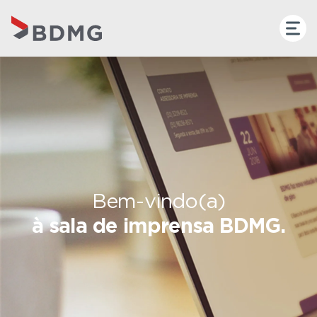
Bem-vindo(a)
à sala de imprensa BDMG.