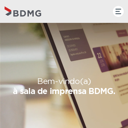
Bem-vindo(a)
à sala de imprensa BDMG.