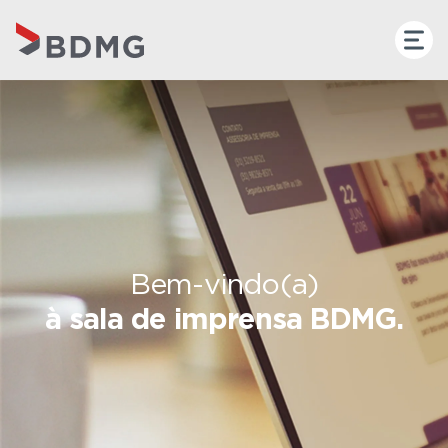
Bem-vindo(a)
à sala de imprensa BDMG.