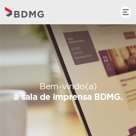
Bem-vindo(a)
à sala de imprensa BDMG.