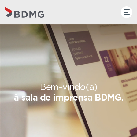
Bem-vindo(a)
à sala de imprensa BDMG.