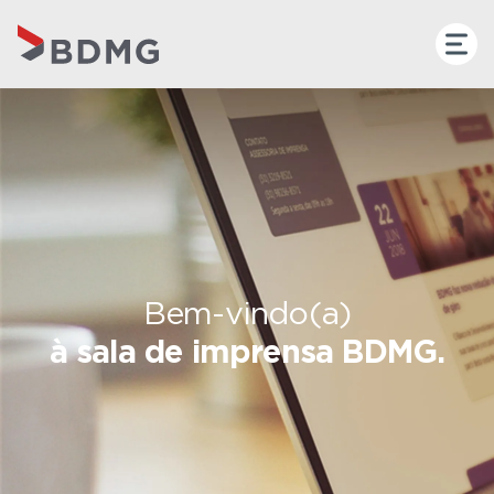
Bem-vindo(a)
à sala de imprensa BDMG.