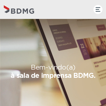
Bem-vindo(a)
à sala de imprensa BDMG.