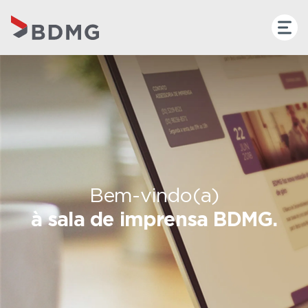
Bem-vindo(a)
à sala de imprensa BDMG.