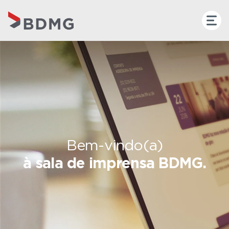
Bem-vindo(a)
à sala de imprensa BDMG.