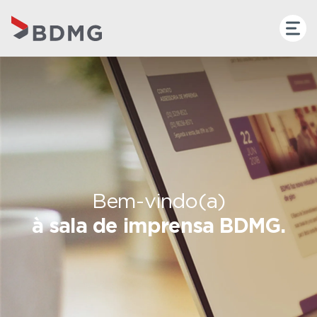
Bem-vindo(a)
à sala de imprensa BDMG.