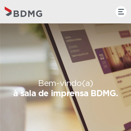
Bem-vindo(a)
à sala de imprensa BDMG.