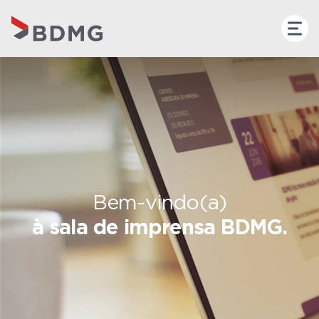
Bem-vindo(a)
à sala de imprensa BDMG.