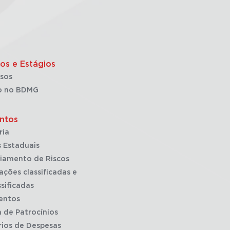
os e Estágios
sos
o no BDMG
ntos
ria
 Estaduais
iamento de Riscos
ações classificadas e
sificadas
entos
a de Patrocínios
rios de Despesas