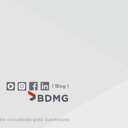
| Blog |
ite concebido pela Supersonic