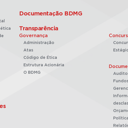
Documentação BDMG
tal
Transparência
ética
Governança
Concurs
de
Administração
Concur
Atas
Estági
Código de Ética
Estrutura Acionária
Docume
O BDMG
Audito
Fundos
Gerenc
Inform
desclas
es
Orçam
Polític
Relató