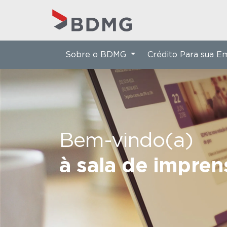
Sobre o BDMG
Crédito Para sua 
Bem-vindo(a)
à sala de impre