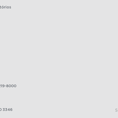
tórios
219-8000
0 3346
S