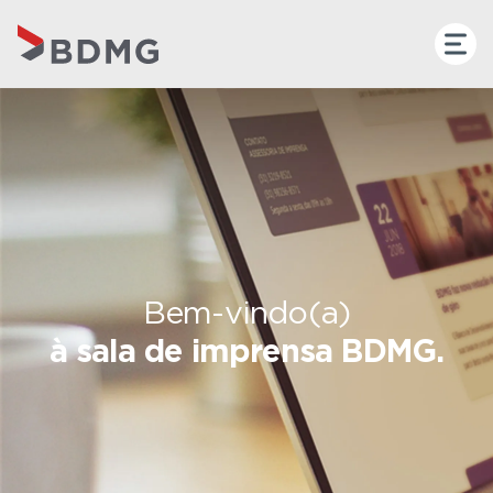
Bem-vindo(a)
à sala de imprensa BDMG.