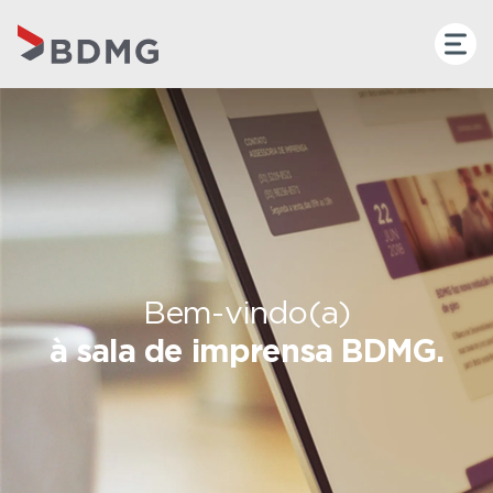
Bem-vindo(a)
à sala de imprensa BDMG.