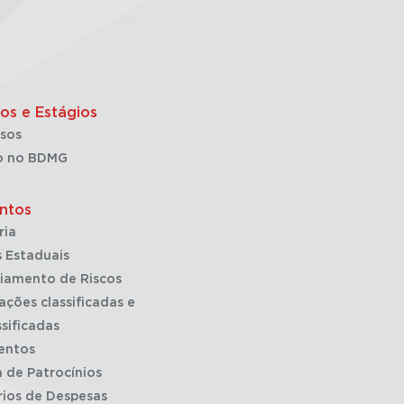
os e Estágios
sos
o no BDMG
ntos
ria
 Estaduais
iamento de Riscos
ações classificadas e
sificadas
entos
a de Patrocínios
rios de Despesas