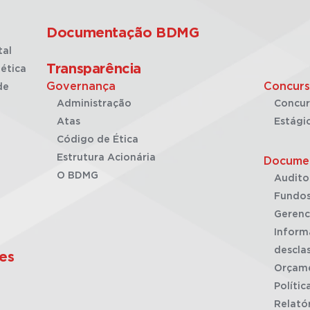
Documentação BDMG
tal
Transparência
ética
Governança
Concurs
de
Administração
Concur
Atas
Estági
Código de Ética
Estrutura Acionária
Docume
O BDMG
Audito
Fundos
Gerenc
Inform
desclas
es
Orçam
Polític
Relató