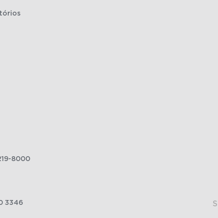
tórios
219-8000
0 3346
S