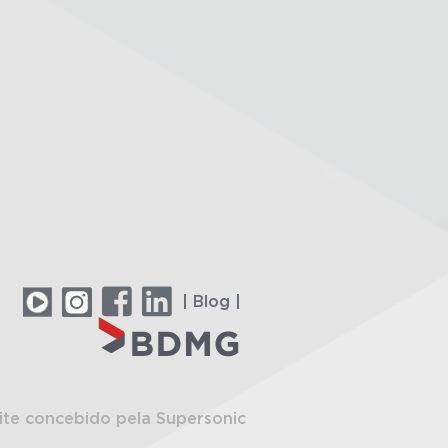
| Blog |
ite concebido pela Supersonic