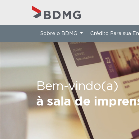
Sobre o BDMG
Crédito Para sua 
Bem-vindo(a)
à sala de impre