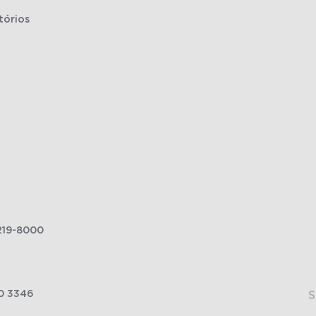
tórios
219-8000
0 3346
S