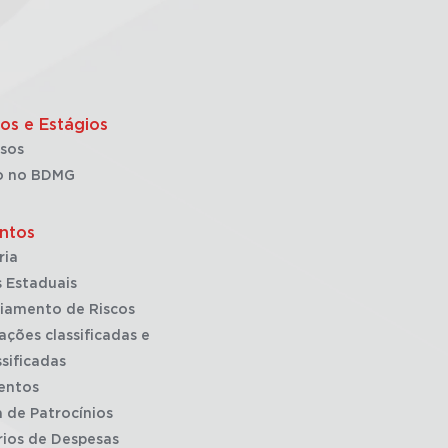
os e Estágios
sos
o no BDMG
ntos
ria
 Estaduais
iamento de Riscos
ações classificadas e
sificadas
entos
a de Patrocínios
rios de Despesas