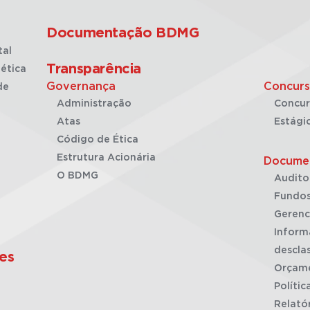
Documentação BDMG
tal
Transparência
ética
Governança
Concurs
de
Administração
Concur
Atas
Estági
Código de Ética
Estrutura Acionária
Docume
O BDMG
Audito
Fundos
Gerenc
Inform
desclas
es
Orçam
Polític
Relató