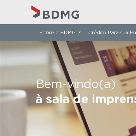
Sobre o BDMG
Crédito Para sua 
Bem-vindo(a)
à sala de impre