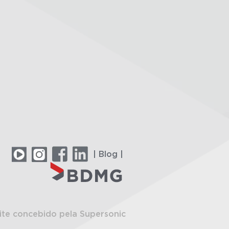
| Blog |
ite concebido pela Supersonic