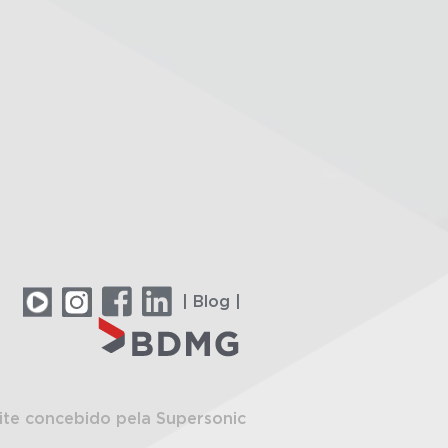
| Blog |
ite concebido pela Supersonic