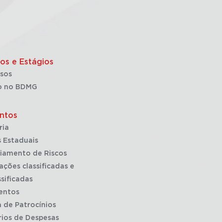
os e Estágios
sos
o no BDMG
ntos
ria
 Estaduais
iamento de Riscos
ações classificadas e
sificadas
entos
a de Patrocínios
rios de Despesas