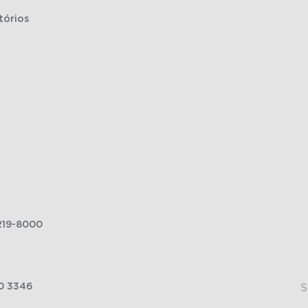
tórios
219-8000
0 3346
S