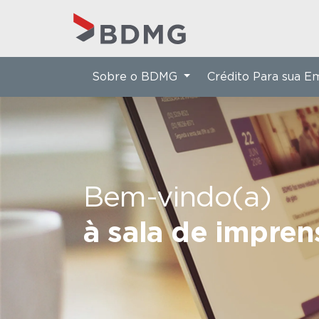
Sobre o BDMG
Crédito Para sua 
Bem-vindo(a)
à sala de impre