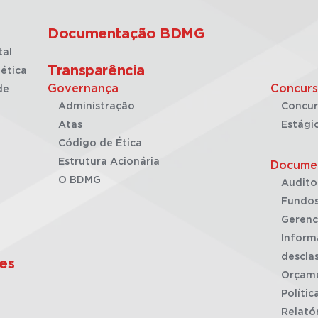
Documentação BDMG
tal
Transparência
ética
Governança
Concurs
de
Administração
Concur
Atas
Estági
Código de Ética
Estrutura Acionária
Docume
O BDMG
Audito
Fundos
Gerenc
Inform
desclas
es
Orçam
Polític
Relató