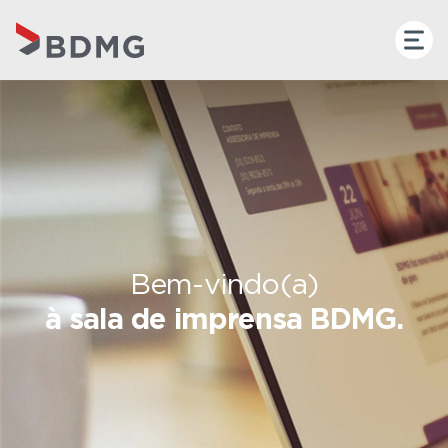
Bem-vindo(a)
à sala de imprensa BDMG.