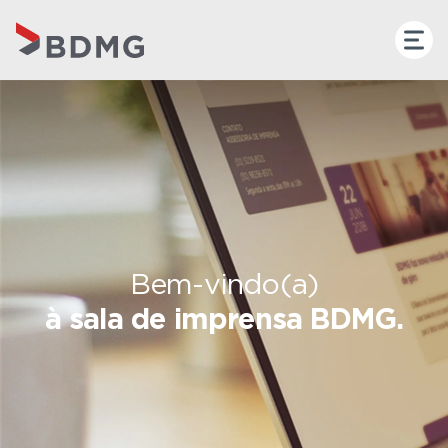
Bem-vindo(a)
à sala de imprensa BDMG.