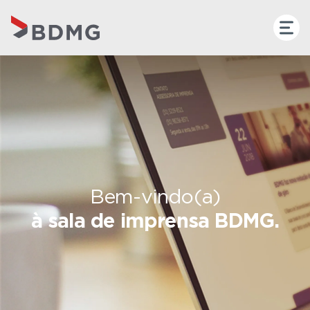
Bem-vindo(a)
à sala de imprensa BDMG.