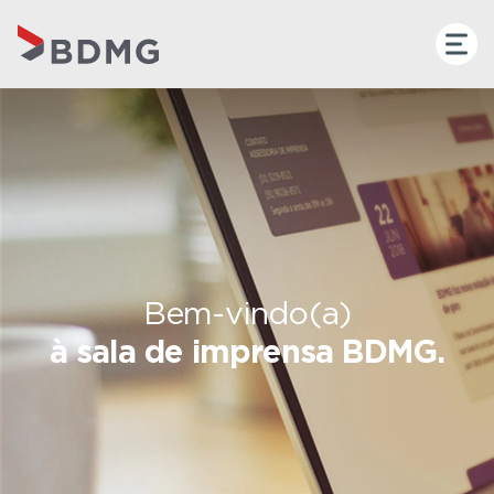
Bem-vindo(a)
à sala de imprensa BDMG.