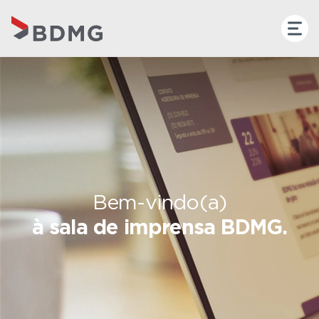
Bem-vindo(a)
à sala de imprensa BDMG.