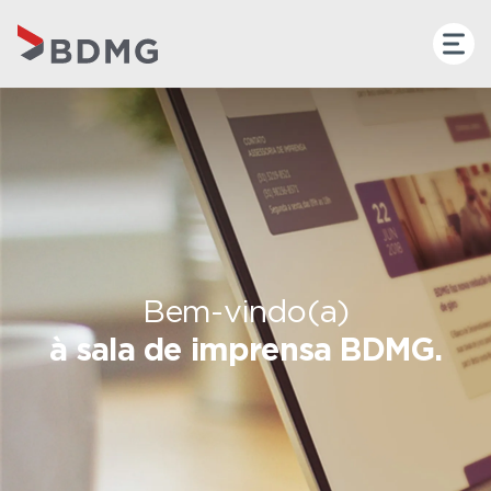
Bem-vindo(a)
à sala de imprensa BDMG.