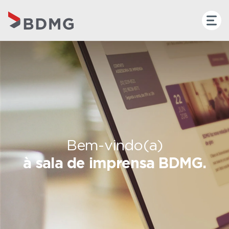
Bem-vindo(a)
à sala de imprensa BDMG.