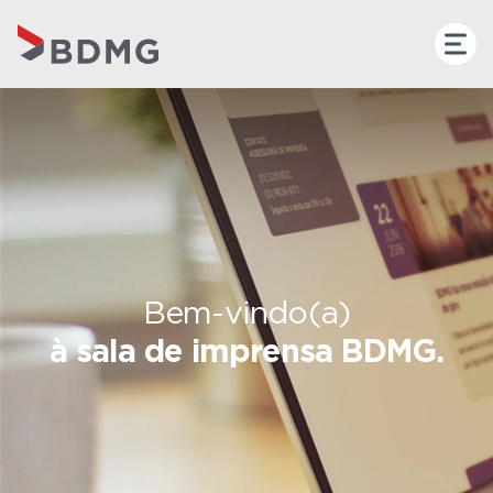
Bem-vindo(a)
à sala de imprensa BDMG.