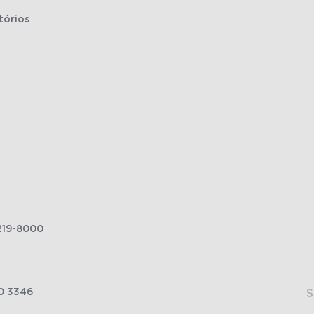
tórios
219-8000
0 3346
S