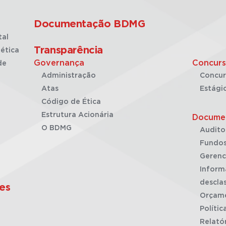
Documentação BDMG
tal
Transparência
ética
Governança
Concurs
de
Administração
Concur
Atas
Estági
Código de Ética
Estrutura Acionária
Docume
O BDMG
Audito
Fundos
Gerenc
Inform
desclas
es
Orçam
Polític
Relató