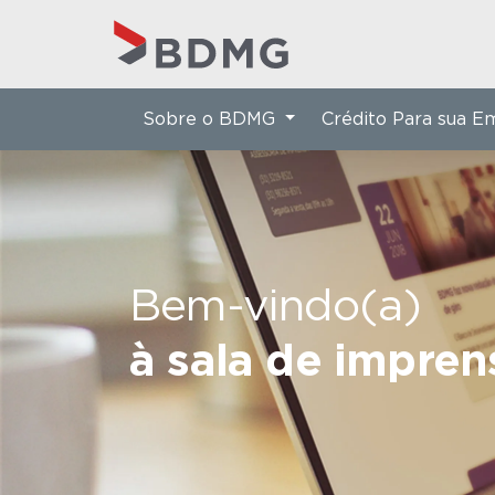
Sobre o BDMG
Crédito Para sua 
Bem-vindo(a)
à sala de impre