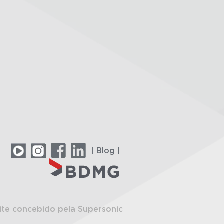
| Blog |
ite concebido pela Supersonic