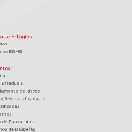
os e Estágios
sos
o no BDMG
ntos
ria
 Estaduais
iamento de Riscos
ações classificadas e
sificadas
entos
a de Patrocínios
rios de Despesas