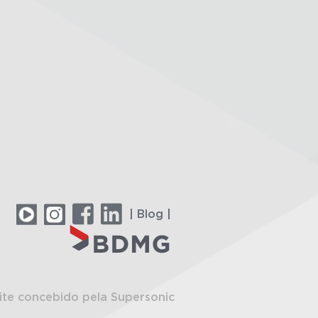
| Blog |
ite concebido pela Supersonic