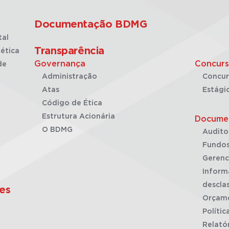
Documentação BDMG
tal
Transparência
ética
Governança
Concurs
de
Administração
Concur
Atas
Estági
Código de Ética
Estrutura Acionária
Docume
O BDMG
Audito
Fundos
Gerenc
Inform
desclas
es
Orçam
Polític
Relató