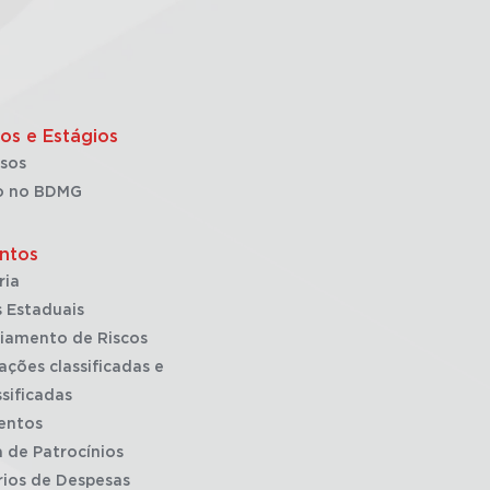
os e Estágios
sos
o no BDMG
ntos
ria
 Estaduais
iamento de Riscos
ações classificadas e
sificadas
entos
a de Patrocínios
rios de Despesas