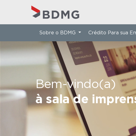
Sobre o BDMG
Crédito Para sua 
Bem-vindo(a)
à sala de impre