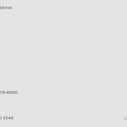
tórios
219-8000
0 3346
S