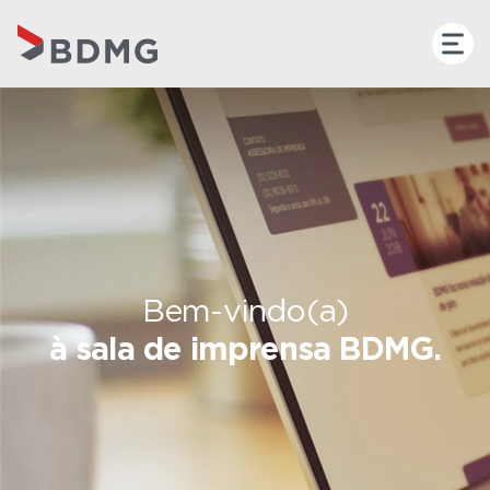
Bem-vindo(a)
à sala de imprensa BDMG.