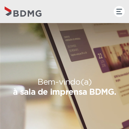
Bem-vindo(a)
à sala de imprensa BDMG.