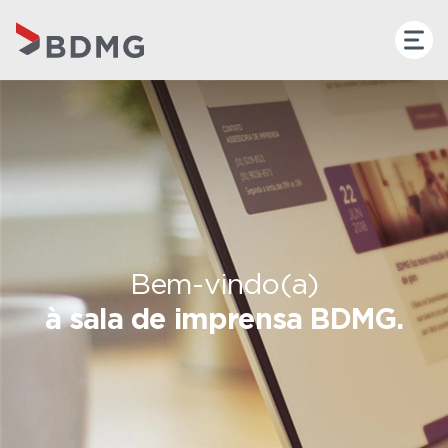
Bem-vindo(a)
à sala de imprensa BDMG.