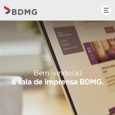
Bem-vindo(a)
à sala de imprensa BDMG.