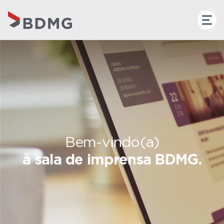
Bem-vindo(a)
à sala de imprensa BDMG.