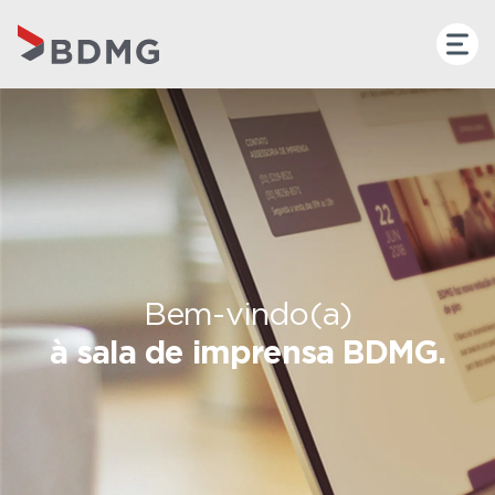
Bem-vindo(a)
à sala de imprensa BDMG.