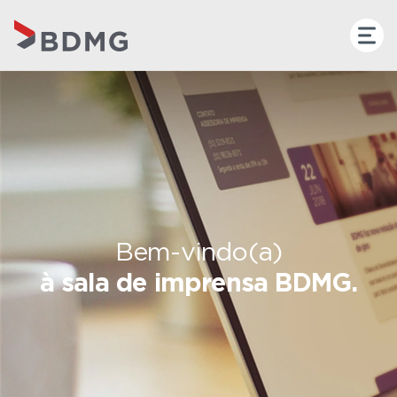
Bem-vindo(a)
à sala de imprensa BDMG.