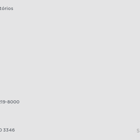
tórios
219-8000
0 3346
S