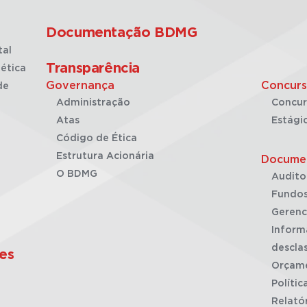
Documentação BDMG
tal
Transparência
ética
Governança
Concurs
de
Administração
Concur
Atas
Estági
Código de Ética
Estrutura Acionária
Docume
O BDMG
Audito
Fundos
Gerenc
Inform
desclas
es
Orçam
Polític
Relató