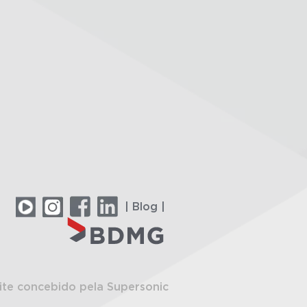
| Blog |
ite concebido pela Supersonic