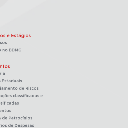
os e Estágios
sos
o no BDMG
ntos
ria
 Estaduais
iamento de Riscos
ações classificadas e
sificadas
entos
a de Patrocínios
rios de Despesas