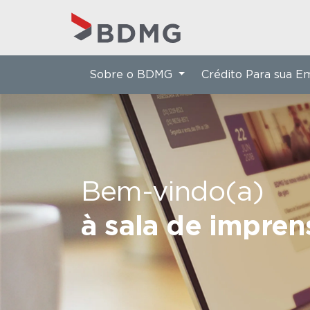
Sobre o BDMG
Crédito Para sua 
Bem-vindo(a)
à sala de impre