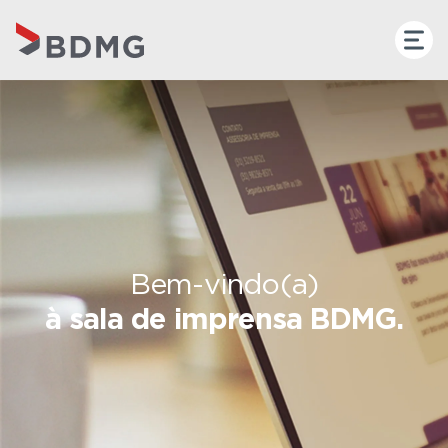
Bem-vindo(a)
à sala de imprensa BDMG.