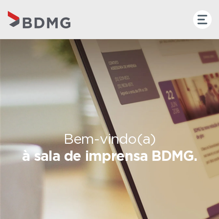
Bem-vindo(a)
à sala de imprensa BDMG.