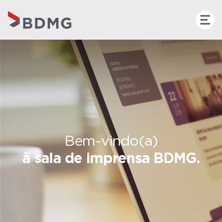
Bem-vindo(a)
à sala de imprensa BDMG.