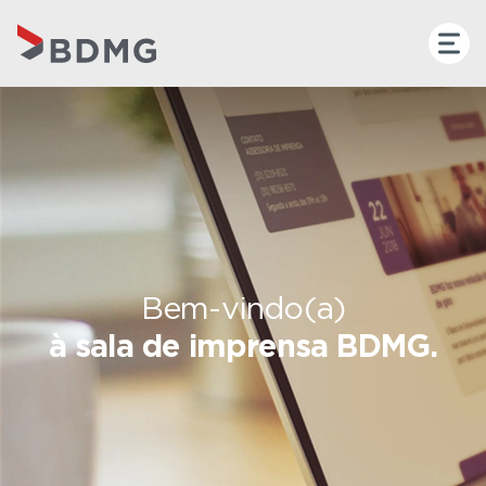
Bem-vindo(a)
à sala de imprensa BDMG.