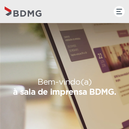
Bem-vindo(a)
à sala de imprensa BDMG.