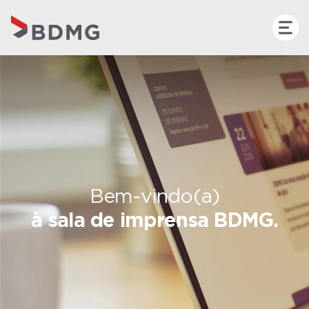
Bem-vindo(a)
à sala de imprensa BDMG.