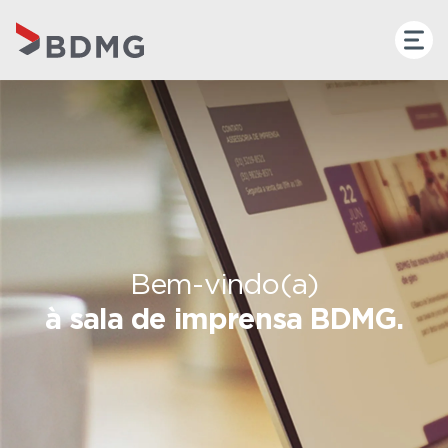
Bem-vindo(a)
à sala de imprensa BDMG.