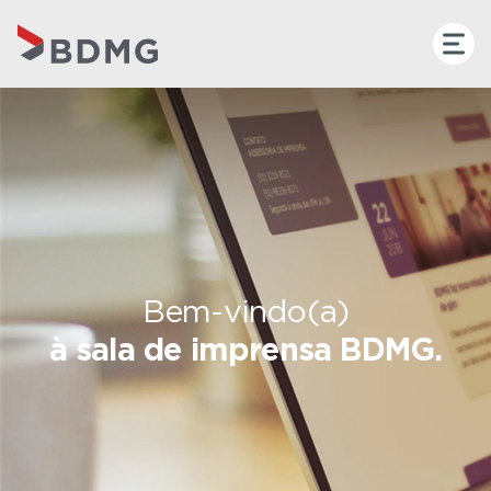
Bem-vindo(a)
à sala de imprensa BDMG.