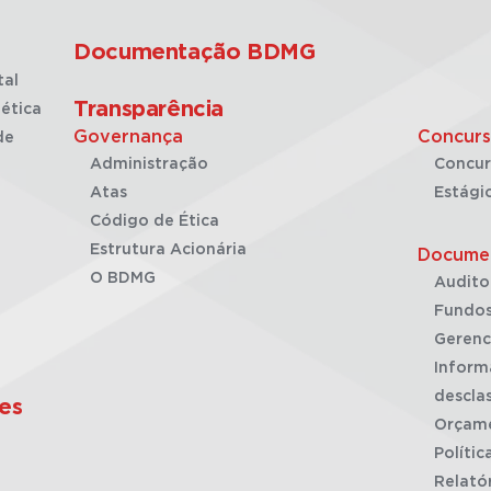
Documentação BDMG
tal
Transparência
ética
Governança
Concurs
de
Administração
Concur
Atas
Estági
Código de Ética
Estrutura Acionária
Docume
O BDMG
Audito
Fundos
Gerenc
Inform
desclas
es
Orçam
Polític
Relató