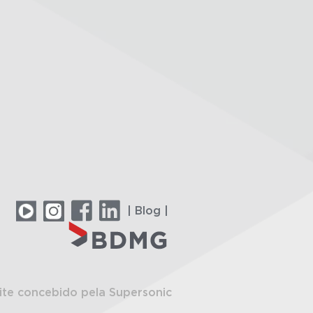
| Blog |
ite concebido pela Supersonic