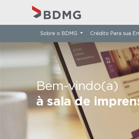
Sobre o BDMG
Crédito Para sua 
Bem-vindo(a)
à sala de impre