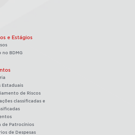
os e Estágios
sos
o no BDMG
ntos
ria
 Estaduais
iamento de Riscos
ações classificadas e
sificadas
entos
a de Patrocínios
rios de Despesas