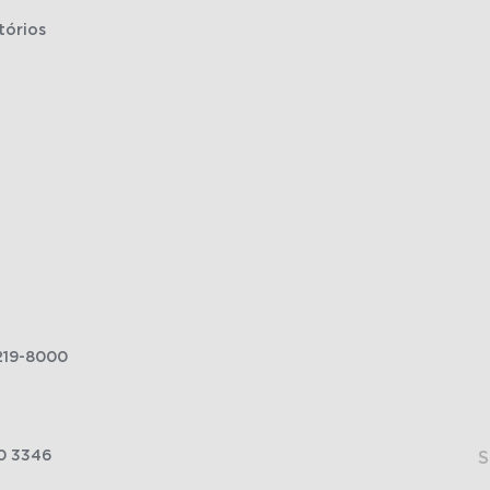
tórios
219-8000
0 3346
S