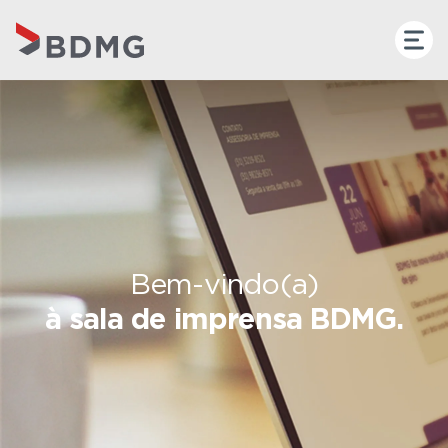
Bem-vindo(a)
à sala de imprensa BDMG.