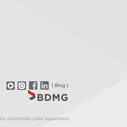
| Blog |
ite concebido pela Supersonic