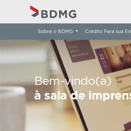
Sobre o BDMG
Crédito Para sua 
Bem-vindo(a)
à sala de impre