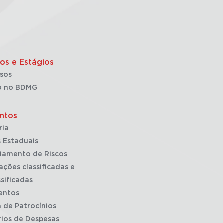
os e Estágios
sos
o no BDMG
ntos
ria
 Estaduais
iamento de Riscos
ações classificadas e
sificadas
entos
a de Patrocínios
rios de Despesas