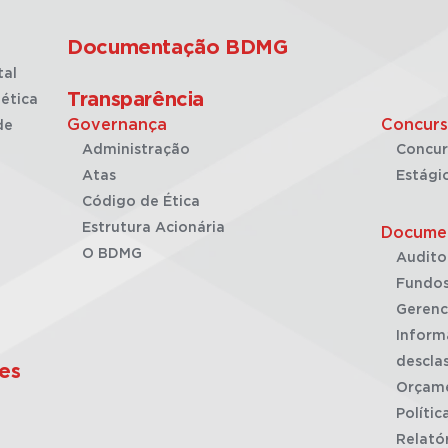
Documentação BDMG
tal
Transparência
ética
Governança
Concurs
de
Administração
Concur
Atas
Estági
Código de Ética
Estrutura Acionária
Docume
O BDMG
Audito
Fundos
Gerenc
Inform
desclas
es
Orçam
Polític
Relató