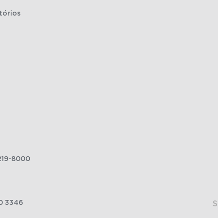
tórios
219-8000
0 3346
S