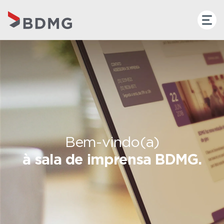
Bem-vindo(a)
à sala de imprensa BDMG.