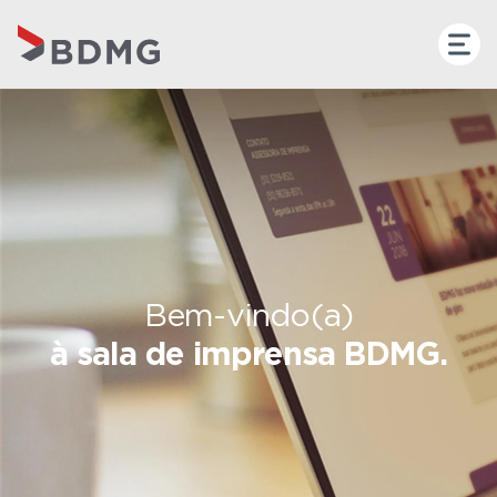
Bem-vindo(a)
à sala de imprensa BDMG.